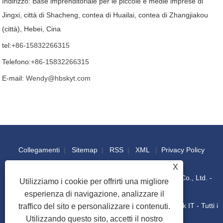
Indirizzo: Base imprenditoriale per le piccole e medie imprese di
Jingxi, città di Shacheng, contea di Huailai, contea di Zhangjiakou
(città), Hebei, Cina
tel:
+86-15832266315
Telefono:
+86-15832266315
E-mail:
Wendy@hbskyt.com
Collegamenti
|
Sitemap
|
RSS
|
XML
|
Privacy Policy
X
Copyright © 2022 Hebei Shouke Yuantuo Technology Co., Ltd. -
Utilizziamo i cookie per offrirti una migliore
esperienza di navigazione, analizzare il
Console industriale, scatola di distribuzione, armadio rack IT - Tutti i
traffico del sito e personalizzare i contenuti.
Utilizzando questo sito, accetti il ​​nostro