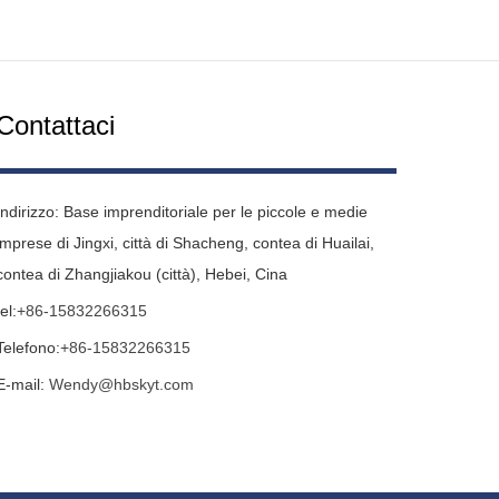
Contattaci
Indirizzo: Base imprenditoriale per le piccole e medie
imprese di Jingxi, città di Shacheng, contea di Huailai,
contea di Zhangjiakou (città), Hebei, Cina
tel:
+86-15832266315
Telefono:
+86-15832266315
E-mail:
Wendy@hbskyt.com