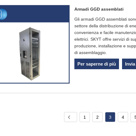
Armadi GGD assemblati
Gli armadi GGD assemblati sono 
settore della distribuzione di en
convenienza e facile manutenzio
elettrici. SKYT offre servizi di 
produzione, installazione e sup
di assemblaggio.
Per saperne di più
Invia
1
2
3
4