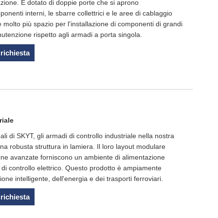
azione. È dotato di doppie porte che si aprono
enti interni, le sbarre collettrici e le aree di cablaggio
 molto più spazio per l'installazione di componenti di grandi
nutenzione rispetto agli armadi a porta singola.
 richiesta
riale
li di SKYT, gli armadi di controllo industriale nella nostra
na robusta struttura in lamiera. Il loro layout modulare
ezione avanzate forniscono un ambiente di alimentazione
ma di controllo elettrico. Questo prodotto è ampiamente
ione intelligente, dell'energia e dei trasporti ferroviari.
 richiesta