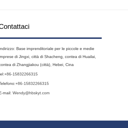
Contattaci
Indirizzo: Base imprenditoriale per le piccole e medie
imprese di Jingxi, città di Shacheng, contea di Huailai,
contea di Zhangjiakou (città), Hebei, Cina
tel:
+86-15832266315
Telefono:
+86-15832266315
E-mail:
Wendy@hbskyt.com