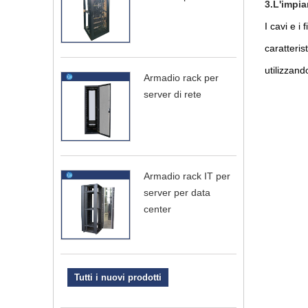
3.L'impia
I cavi e i f
caratteris
utilizzand
Armadio rack per
server di rete
Armadio rack IT per
server per data
center
Tutti i nuovi prodotti