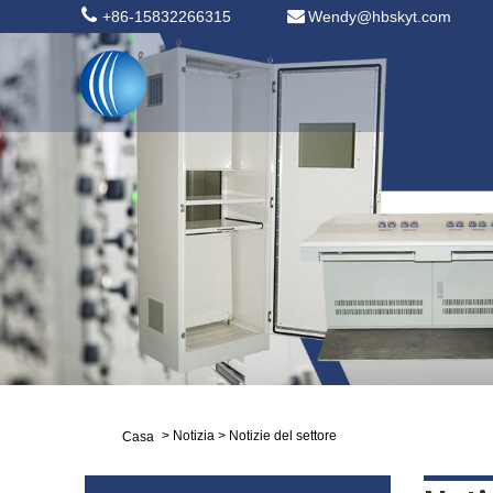
+86-15832266315
Wendy@hbskyt.com
>
Notizia
>
Notizie del settore
Casa