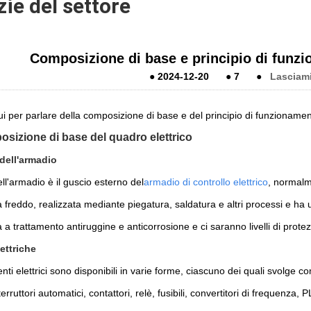
zie del settore
Composizione di base e principio di funzi
●
2024-12-20
●
7
●
Lasciam
i per parlare della composizione di base e del principio di funzionam
sizione di base del quadro elettrico
dell'armadio
ell'armadio è il guscio esterno del
armadio di controllo elettrico
, normalm
 freddo, realizzata mediante piegatura, saldatura e altri processi e ha 
 a trattamento antiruggine e anticorrosione e ci saranno livelli di prote
lettriche
ti elettrici sono disponibili in varie forme, ciascuno dei quali svolge c
Interruttori automatici, contattori, relè, fusibili, convertitori di frequenz