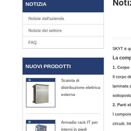
Noti
NOTIZIA
Notizie dall'azienda
Notizie del settore
FAQ
SKYT è qu
La compo
NUOVI PRODOTTI
1. Corpo 
Il corpo d
Scatola di
laminata a
distribuzione elettrica
esterna
sottoposta
2. Parti e
I componen
Armadio rack IT per
circuiti. 
interni in piedi