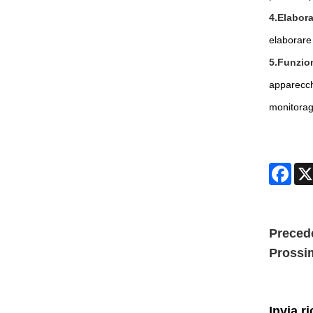
4.Elabora
elaborare s
5.Funzion
apparecch
monitoragg
Face
Preced
Prossi
Invia r