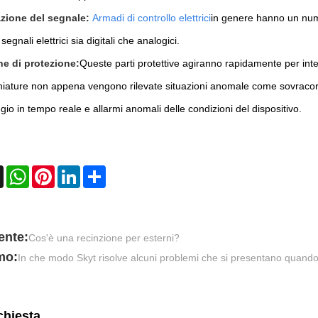
zione del segnale:
Armadi di controllo elettrici
in genere hanno un nume
egnali elettrici sia digitali che analogici.
e di protezione:
Queste parti protettive agiranno rapidamente per inte
iature non appena vengono rilevate situazioni anomale come sovracorren
io in tempo reale e allarmi anomali delle condizioni del dispositivo.
book
X
WhatsApp
Pinterest
LinkedIn
Share
ente:
Cos'è una recinzione per esterni?
mo:
In che modo Skyt risolve alcuni problemi che si presentano quando 
ichiesta