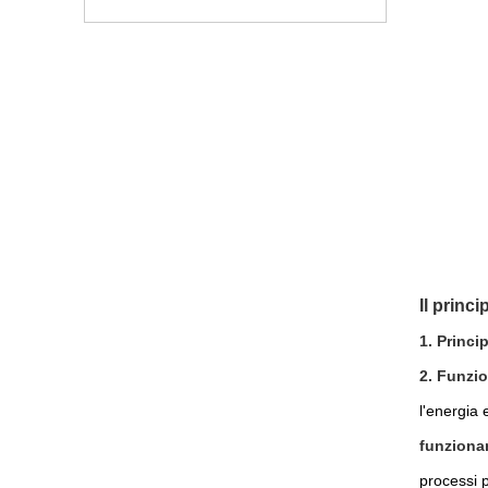
Il princ
1. Princi
2. Funzio
l'energia 
funziona
processi p