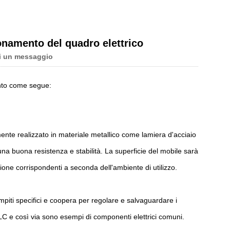
Live
onamento del quadro elettrico
i un messaggio
ento come segue:
ente realizzato in materiale metallico come lamiera d'acciaio
una buona resistenza e stabilità. La superficie del mobile sarà
zione corrispondenti a seconda dell'ambiente di utilizzo.
ompiti specifici e coopera per regolare e salvaguardare i
a, PLC e così via sono esempi di componenti elettrici comuni.