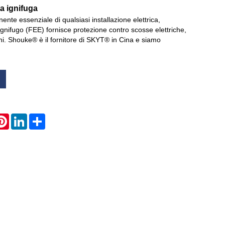
ca ignifuga
te essenziale di qualsiasi installazione elettrica,
Live
o ignifugo (FEE) fornisce protezione contro scosse elettriche,
ni. Shouke® è il fornitore di SKYT® in Cina e siamo
atsApp
Pinterest
LinkedIn
Share