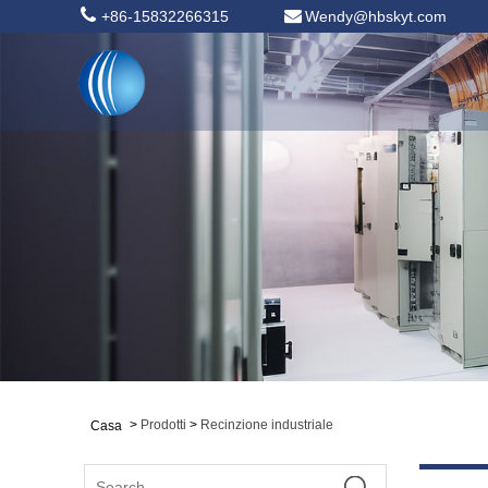
+86-15832266315
Wendy@hbskyt.com
>
Prodotti
>
Recinzione industriale
Casa