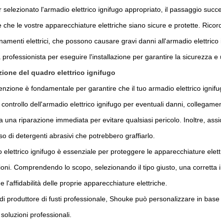
selezionato l'armadio elettrico ignifugo appropriato, il passaggio succes
 che le vostre apparecchiature elettriche siano sicure e protette. Ricor
amenti elettrici, che possono causare gravi danni all'armadio elettrico
ta professionista per eseguire l'installazione per garantire la sicurezza e 
ione del quadro elettrico ignifugo
nzione è fondamentale per garantire che il tuo armadio elettrico ignif
 controllo dell'armadio elettrico ignifugo per eventuali danni, collegamen
 una riparazione immediata per evitare qualsiasi pericolo. Inoltre, assic
uso di detergenti abrasivi che potrebbero graffiarlo.
elettrico ignifugo è essenziale per proteggere le apparecchiature elettr
oni. Comprendendo lo scopo, selezionando il tipo giusto, una corretta i
e l'affidabilità delle proprie apparecchiature elettriche.
 di produttore di fusti professionale, Shouke può personalizzare in base a
soluzioni professionali.