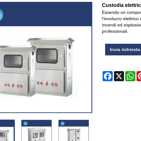
Custodia elettri
Essendo un componen
l'involucro elettric
incendi ed esplosio
professionali.
Invia richiesta
Facebook
X
Wh