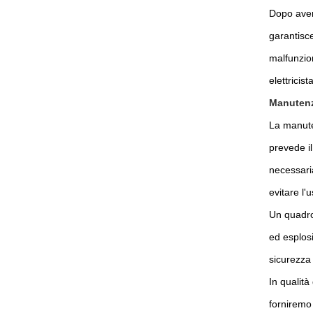
Dopo aver 
garantisce
malfunzion
elettricis
Manutenz
La manute
prevede il
necessaria
evitare l'
Un quadro 
ed esplosi
sicurezza 
In qualità
forniremo 