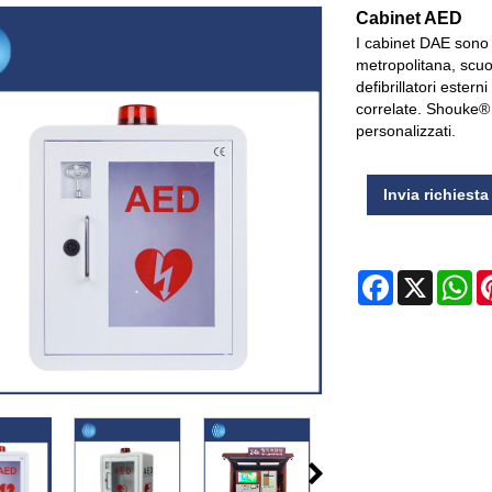
Cabinet AED
I cabinet DAE sono 
metropolitana, scuo
defibrillatori este
correlate. Shouke® è
personalizzati.
Invia richiesta
Facebook
X
Wh