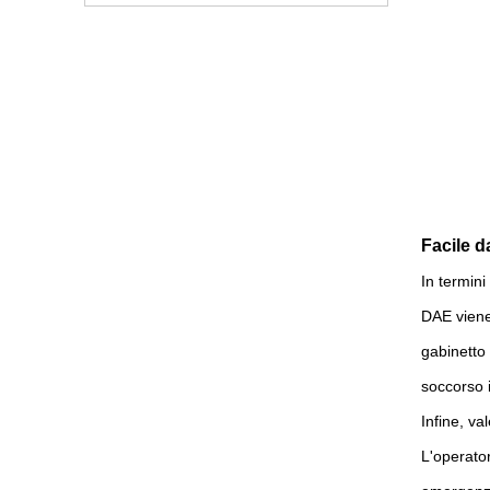
Facile d
In termini 
DAE viene 
gabinetto 
soccorso i
Infine, va
L'operator