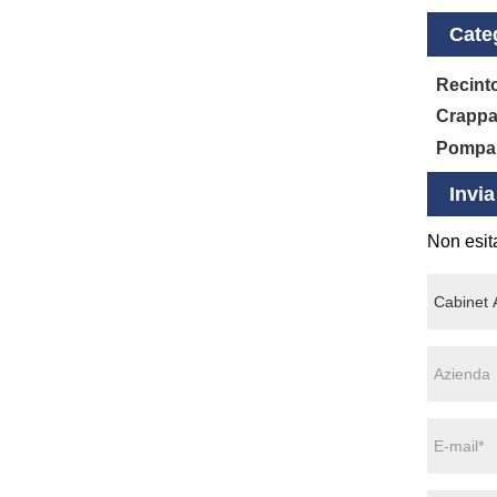
Categ
Recint
Crappa 
Pompa 
Invia
Non esita