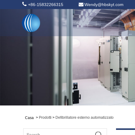
+86-15832266315
Wendy@hbskyt.com
>
Prodotti
>
Defibrillatore esterno automatizzato
Casa