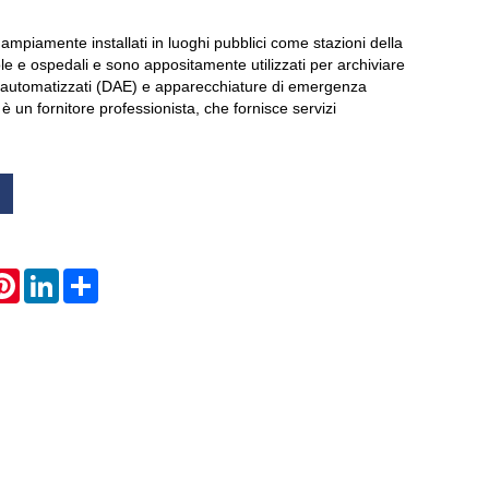
ampiamente installati in luoghi pubblici come stazioni della
Live
le e ospedali e sono appositamente utilizzati per archiviare
rni automatizzati (DAE) e apparecchiature di emergenza
 un fornitore professionista, che fornisce servizi
atsApp
Pinterest
LinkedIn
Share