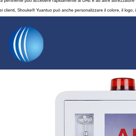
 pertinente può accedere rapidamente al DAE e ad altre attrezzature e 
dei clienti, Shouke® Yuantuo può anche personalizzare il colore, il logo, 