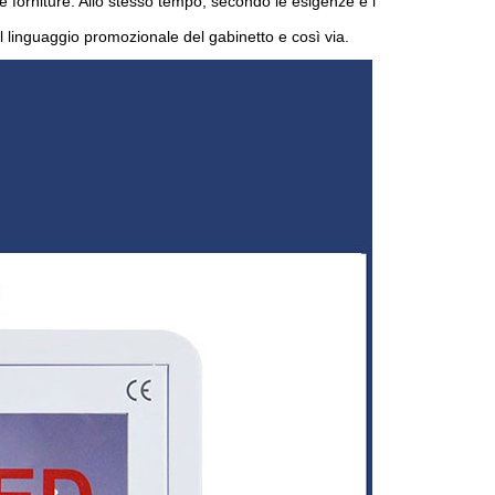
forniture. Allo stesso tempo, secondo le esigenze e i
il linguaggio promozionale del gabinetto e così via.